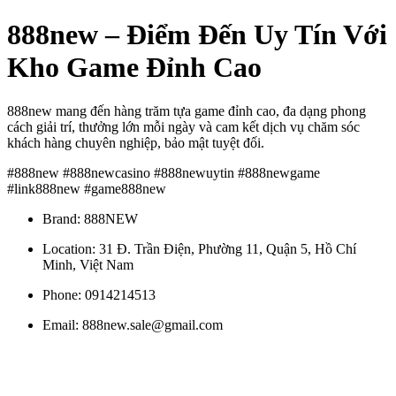
888new – Điểm Đến Uy Tín Với
Kho Game Đỉnh Cao
888new mang đến hàng trăm tựa game đỉnh cao, đa dạng phong
cách giải trí, thưởng lớn mỗi ngày và cam kết dịch vụ chăm sóc
khách hàng chuyên nghiệp, bảo mật tuyệt đối.
#888new #888newcasino #888newuytin #888newgame
#link888new #game888new
Brand: 888NEW
Location: 31 Đ. Trần Điện, Phường 11, Quận 5, Hồ Chí
Minh, Việt Nam
Phone: 0914214513
Email: 888new.sale@gmail.com